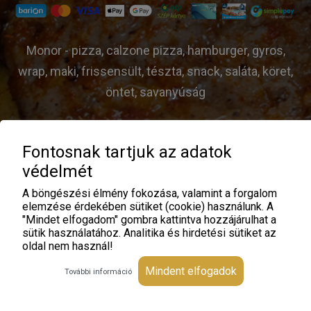
Monor - pizza, calzone pizza, hamburger, gyros,
wrap, maki, frissensült, tészta, snack, saláta, köret,
öntet, savanyúság
Fontosnak tartjuk az adatok
© Gastro Piac - 2026 |
ÁSZF
|
Adatvédelem
|
védelmét
Üzemeltető:
A böngészési élmény fokozása, valamint a forgalom
elemzése érdekében sütiket (cookie) használunk. A
"Mindet elfogadom" gombra kattintva hozzájárulhat a
sütik használatához. Analitika és hirdetési sütiket az
oldal nem használ!
Mindent elfogadok
További információ