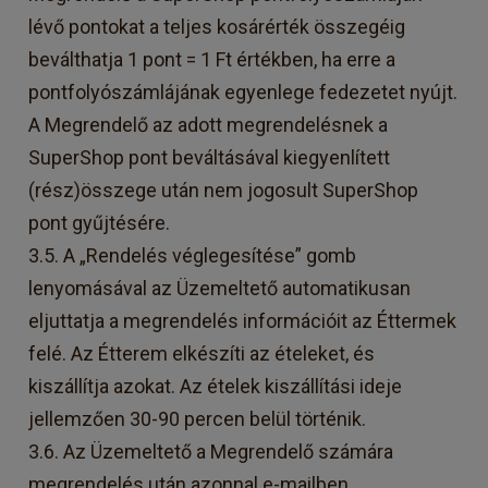
lévő pontokat a teljes kosárérték összegéig
beválthatja 1 pont = 1 Ft értékben, ha erre a
pontfolyószámlájának egyenlege fedezetet nyújt.
A Megrendelő az adott megrendelésnek a
SuperShop pont beváltásával kiegyenlített
(rész)összege után nem jogosult SuperShop
pont gyűjtésére.
3.5. A „Rendelés véglegesítése” gomb
lenyomásával az Üzemeltető automatikusan
eljuttatja a megrendelés információit az Éttermek
felé. Az Étterem elkészíti az ételeket, és
kiszállítja azokat. Az ételek kiszállítási ideje
jellemzően 30-90 percen belül történik.
3.6. Az Üzemeltető a Megrendelő számára
megrendelés után azonnal e-mailben