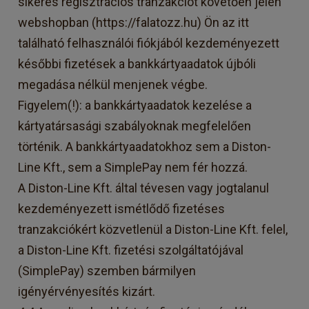
sikeres regisztrációs tranzakciót követően jelen
webshopban (https://falatozz.hu) Ön az itt
található felhasználói fiókjából kezdeményezett
későbbi fizetések a bankkártyaadatok újbóli
megadása nélkül menjenek végbe.
Figyelem(!): a bankkártyaadatok kezelése a
kártyatársasági szabályoknak megfelelően
történik. A bankkártyaadatokhoz sem a Diston-
Line Kft., sem a SimplePay nem fér hozzá.
A Diston-Line Kft. által tévesen vagy jogtalanul
kezdeményezett ismétlődő fizetéses
tranzakciókért közvetlenül a Diston-Line Kft. felel,
a Diston-Line Kft. fizetési szolgáltatójával
(SimplePay) szemben bármilyen
igényérvényesítés kizárt.