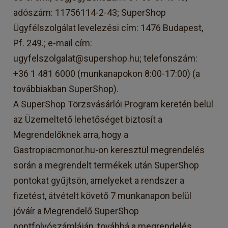
adószám: 11756114-2-43; SuperShop
Ügyfélszolgálat levelezési cím: 1476 Budapest,
Pf. 249.; e-mail cím:
ugyfelszolgalat@supershop.hu; telefonszám:
+36 1 481 6000 (munkanapokon 8:00-17:00) (a
továbbiakban SuperShop).
A SuperShop Törzsvásárlói Program keretén belül
az Üzemeltető lehetőséget biztosít a
Megrendelőknek arra, hogy a
Gastropiacmonor.hu-on keresztül megrendelés
során a megrendelt termékek után SuperShop
pontokat gyűjtsön, amelyeket a rendszer a
fizetést, átvételt követő 7 munkanapon belül
jóváír a Megrendelő SuperShop
pontfolyószámláján, továbbá a megrendelés