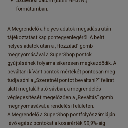
Születési dátum (ÉÉÉÉ.HH.NN.)
formátumban.
A Megrendelő a helyes adatok megadása után
tájékoztatást kap pontegyenlegéről. A beírt
helyes adatok után a „Hozzáad” gomb
megnyomásával a SuperShop pontok
gyűjtésének folyama sikeresen megkezdődik. A
beváltani kívánt pontok mértékét pontosan meg
tudja adni a „Szeretnél pontot beváltani?” felirat
alatt megtalálható sávban, a megrendelés
véglegesítését megelőzően a „Beváltás” gomb
megnyomásával, a rendelési felületen.
A Megrendelő a SuperShop pontfolyószámláján
lévő egész pontokat a kosárérték 99,9%-áig