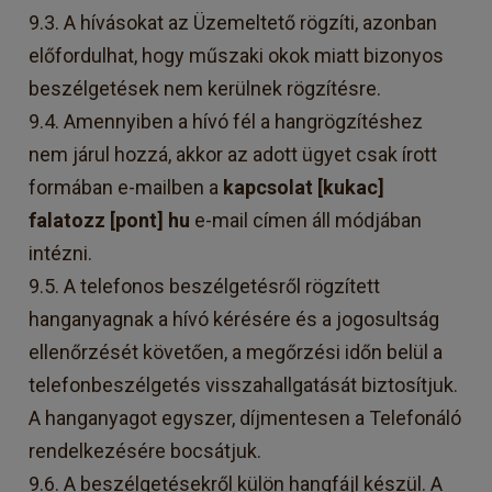
9.3. A hívásokat az Üzemeltető rögzíti, azonban
előfordulhat, hogy műszaki okok miatt bizonyos
beszélgetések nem kerülnek rögzítésre.
9.4. Amennyiben a hívó fél a hangrögzítéshez
nem járul hozzá, akkor az adott ügyet csak írott
formában e-mailben a
kapcsolat [kukac]
falatozz [pont] hu
e-mail címen áll módjában
intézni.
9.5. A telefonos beszélgetésről rögzített
hanganyagnak a hívó kérésére és a jogosultság
ellenőrzését követően, a megőrzési időn belül a
telefonbeszélgetés visszahallgatását biztosítjuk.
A hanganyagot egyszer, díjmentesen a Telefonáló
rendelkezésére bocsátjuk.
9.6. A beszélgetésekről külön hangfájl készül. A