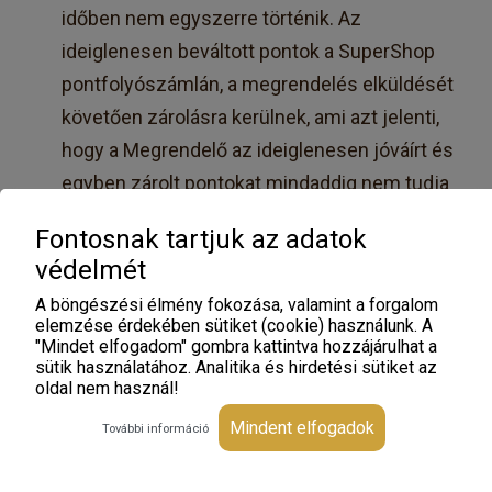
időben nem egyszerre történik. Az
ideiglenesen beváltott pontok a SuperShop
pontfolyószámlán, a megrendelés elküldését
követően zárolásra kerülnek, ami azt jelenti,
hogy a Megrendelő az ideiglenesen jóváírt és
egyben zárolt pontokat mindaddig nem tudja
felhasználni a további vásárlásai során, amíg a
Fontosnak tartjuk az adatok
zárolás feloldásra nem kerül. A zárolás
védelmét
feloldására abban az esetben kerül sor, ha a
A böngészési élmény fokozása, valamint a forgalom
Megrendelő a megrendelésének értékét
elemzése érdekében sütiket (cookie) használunk. A
kifizette, illetve megrendelését átvette. Az
"Mindet elfogadom" gombra kattintva hozzájárulhat a
sütik használatához. Analitika és hirdetési sütiket az
átvételt követően 7 munkanapon belül
oldal nem használ!
kerülnek a zárolt pontok feloldásra és
Mindent elfogadok
További információ
jóváírásra.
A Megrendelő megrendelésének értékét