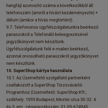
hangfájl azonosító száma a következőkből áll:
telefonszám (amiről a hívást kezdeményezte) +
dátum (amikor a hívás megtörtént).
9.7. Telefononos ügyfélszolgálatunkra beérkező
panaszokról a Telefonáló beleegyezésével
jegyzőkönyvet nem készítünk.
Ügyfélszolgálatunk felé e-mailen beérkező,
azonnal orvosolható panaszokról jegyzőkönyvet
nem készítünk.
10. SuperShop kártya használata
10.1. Az Üzemeltető szolgáltató partnerként
csatlakozott a SuperShop Törzsvásárlói
Programhoz (Üzemeltető: SuperShop Kft.;
székhely: 1095 Budapest, Mester utca 30-32. 4.
és 5. em.; cégjegyzékszám: 01-09-674945;