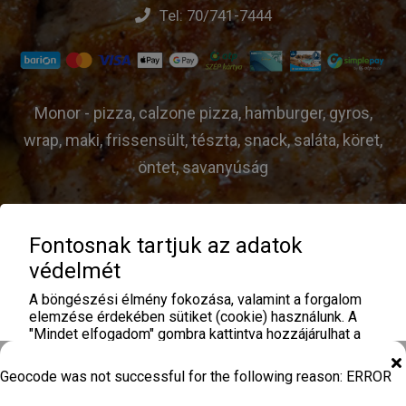
Tel:
70/741-7444
Monor - pizza, calzone pizza, hamburger, gyros,
wrap, maki, frissensült, tészta, snack, saláta, köret,
öntet, savanyúság
Fontosnak tartjuk az adatok
© Gastro Piac - 2026 |
ÁSZF
|
Adatvédelem
|
védelmét
Üzemeltető:
A böngészési élmény fokozása, valamint a forgalom
elemzése érdekében sütiket (cookie) használunk. A
"Mindet elfogadom" gombra kattintva hozzájárulhat a
sütik használatához. Analitika és hirdetési sütiket az
oldal nem használ!
Geocode was not successful for the following reason: ERROR
Mindent elfogadok
További információ